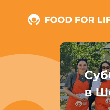
FOOD FOR LI
Вст
вол
лек