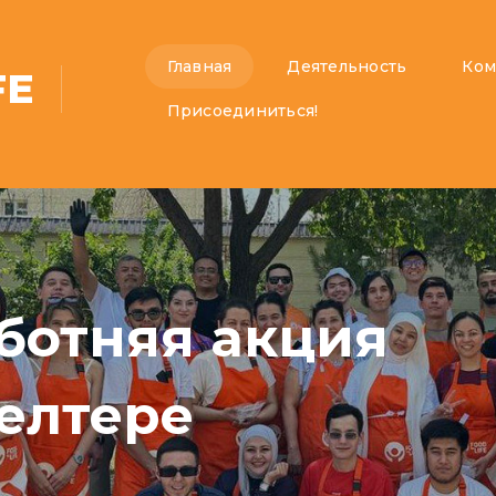
Главная
Деятельность
Ком
FE
Присоединиться!
реча
онтёров и
ции