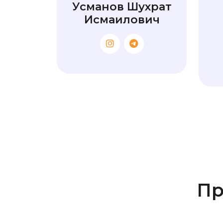
Усманов Шухрат
Исмаилович
Пр